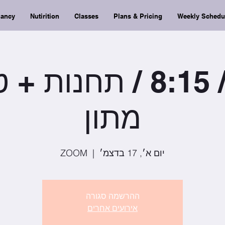
nancy
Nutirition
Classes
Plans & Pricing
Weekly Schedu
יום א׳ / 8:15 / תחנ
מתון
יום א׳, 17 בדצמ׳
  |  
ZOOM
ההרשמה סגורה
אירועים אחרים