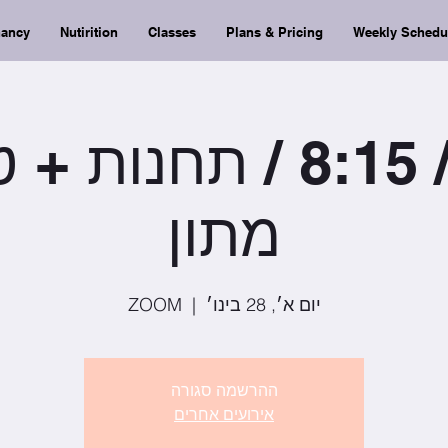
nancy
Nutirition
Classes
Plans & Pricing
Weekly Schedu
יום א׳ / 8:15 / תחנ
מתון
יום א׳, 28 בינו׳
  |  
ZOOM
ההרשמה סגורה
אירועים אחרים