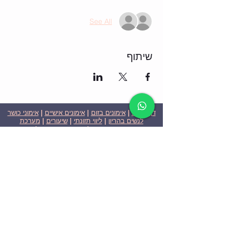
See All
שיתוף
דף הבית
|
אימונים בזום
|
אימונים אישיים
|
אימוני כושר
לנשים בהריון
|
ליווי תזונתי
|
שיעורים
|
מערכת
שבועית-אימונים בזום
|
תוכניות ומחירים
|
סרטוני
וידאו
|
המלצות
| צור קשר |
פרטיות
| הצהרת נגישות
ניצן הללי כהן - מאמנת כושר אישית וקבוצתית בירושלים
בעלת ניסיון בתחום משנת 2008
אימוני כושר במשקל גוף
אימוני כושר בזום
Nitzan Halali Cohen - Personal Trainer In Jerusalem