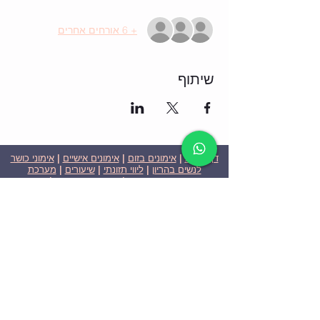
+ 6 אורחים אחרים
שיתוף
דף הבית
|
אימונים בזום
|
אימונים אישיים
|
אימוני כושר
לנשים בהריון
|
ליווי תזונתי
|
שיעורים
|
מערכת
שבועית-אימונים בזום
|
תוכניות ומחירים
|
סרטוני
וידאו
|
המלצות
| צור קשר |
פרטיות
| הצהרת נגישות
ניצן הללי כהן - מאמנת כושר אישית וקבוצתית בירושלים
בעלת ניסיון בתחום משנת 2008
אימוני כושר במשקל גוף
אימוני כושר בזום
Nitzan Halali Cohen - Personal Trainer In Jerusalem