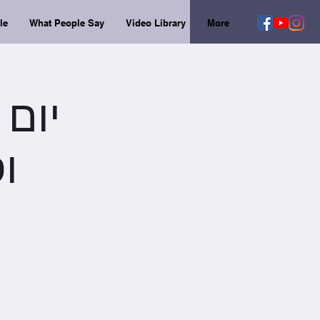
le
What People Say
Video Library
More
ופ