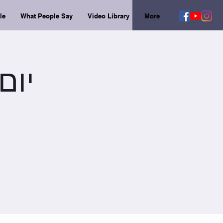
le
What People Say
Video Library
More
יום א' /