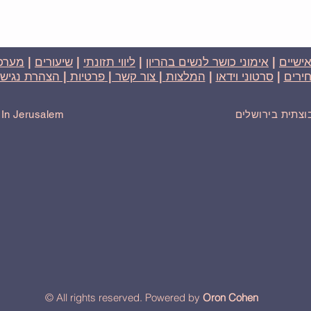
אישיים
|
אימוני כושר לנשים בהריון
|
ליווי תזונתי
|
שיעורים
|
מערכת
ירים
|
סרטוני וידאו
|
המלצות
| צור קשר |
פרטיות
| הצהרת נגישו
בוצתית בירושלים
r In Jerusalem
© All rights reserved. Powered by
Oron Cohen