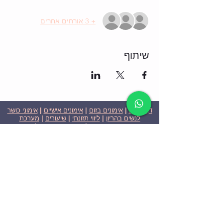
+ 3 אורחים אחרים
שיתוף
דף הבית
|
אימונים בזום
|
אימונים אישיים
|
אימוני כושר
לנשים בהריון
|
ליווי תזונתי
|
שיעורים
|
מערכת
שבועית-אימונים בזום
|
תוכניות ומחירים
|
סרטוני
וידאו
|
המלצות
| צור קשר |
פרטיות
| הצהרת נגישות
ניצן הללי כהן - מאמנת כושר אישית וקבוצתית בירושלים
בעלת ניסיון בתחום משנת 2008
אימוני כושר במשקל גוף
אימוני כושר בזום
Nitzan Halali Cohen - Personal Trainer In Jerusalem