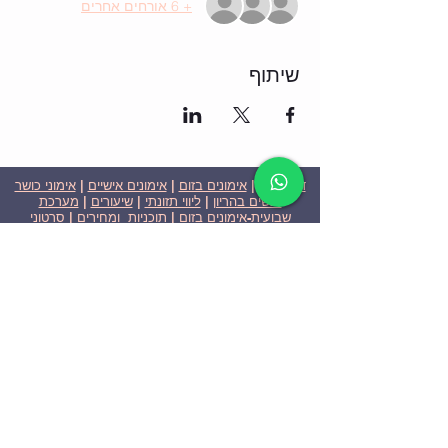
+ 6 אורחים אחרים
שיתוף
דף הבית
|
אימונים בזום
|
אימונים אישיים
|
אימוני כושר
לנשים בהריון
|
ליווי תזונתי
|
שיעורים
|
מערכת
שבועית-אימונים בזום
|
תוכניות ומחירים
|
סרטוני
וידאו
|
המלצות
| צור קשר |
פרטיות
| הצהרת נגישות
ניצן הללי כהן - מאמנת כושר אישית וקבוצתית בירושלים
בעלת ניסיון בתחום משנת 2008
אימוני כושר במשקל גוף
אימוני כושר בזום
Nitzan Halali Cohen - Personal Trainer In Jerusalem
Since 2008
Body weight workout