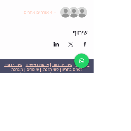
+ 4 אורחים אחרים
שיתוף
דף הבית
|
אימונים בזום
|
אימונים אישיים
|
אימוני כושר
לנשים בהריון
|
ליווי תזונתי
|
שיעורים
|
מערכת
שבועית-אימונים בזום
|
תוכניות ומחירים
|
סרטוני
וידאו
|
המלצות
| צור קשר |
פרטיות
| הצהרת נגישות
ניצן הללי כהן - מאמנת כושר אישית וקבוצתית בירושלים
בעלת ניסיון בתחום משנת 2008
אימוני כושר במשקל גוף
אימוני כושר בזום
Nitzan Halali Cohen - Personal Trainer In Jerusalem