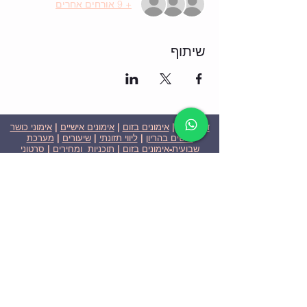
+ 9 אורחים אחרים
שיתוף
דף הבית
|
אימונים בזום
|
אימונים אישיים
|
אימוני כושר
לנשים בהריון
|
ליווי תזונתי
|
שיעורים
|
מערכת
שבועית-אימונים בזום
|
תוכניות ומחירים
|
סרטוני
וידאו
|
המלצות
| צור קשר |
פרטיות
| הצהרת נגישות
ניצן הללי כהן - מאמנת כושר אישית וקבוצתית בירושלים
בעלת ניסיון בתחום משנת 2008
אימוני כושר במשקל גוף
אימוני כושר בזום
Nitzan Halali Cohen - Personal Trainer In Jerusalem
Since 2008
Body weight workout