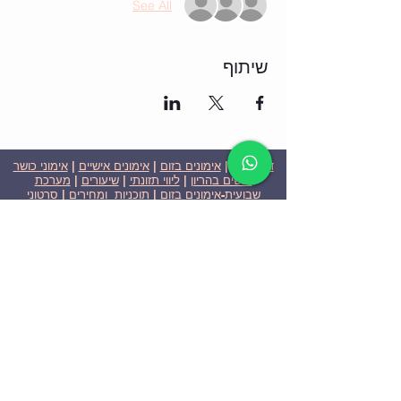
See All
שיתוף
דף הבית
|
אימונים בזום
|
אימונים אישיים
|
אימוני כושר
לנשים בהריון
|
ליווי תזונתי
|
שיעורים
|
מערכת
שבועית-אימונים בזום
|
תוכניות ומחירים
|
סרטוני
וידאו
|
המלצות
| צור קשר |
פרטיות
| הצהרת נגישות
ניצן הללי כהן - מאמנת כושר אישית וקבוצתית בירושלים
בעלת ניסיון בתחום משנת 2008
אימוני כושר במשקל גוף
אימוני כושר בזום
Nitzan Halali Cohen - Personal Trainer In Jerusalem
Since 2008
Body weight workout