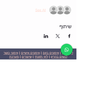
See All
שיתוף
דף הבית
|
אימונים בזום
|
אימונים אישיים
|
אימוני כושר
לנשים בהריון
|
ליווי תזונתי
|
שיעורים
|
מערכת
שבועית-אימונים בזום
|
תוכניות ומחירים
|
סרטוני
וידאו
|
המלצות
| צור קשר |
פרטיות
| הצהרת נגישות
ניצן הללי כהן - מאמנת כושר אישית וקבוצתית בירושלים
בעלת ניסיון בתחום משנת 2008
אימוני כושר במשקל גוף
אימוני כושר בזום
Nitzan Halali Cohen - Personal Trainer In Jerusalem