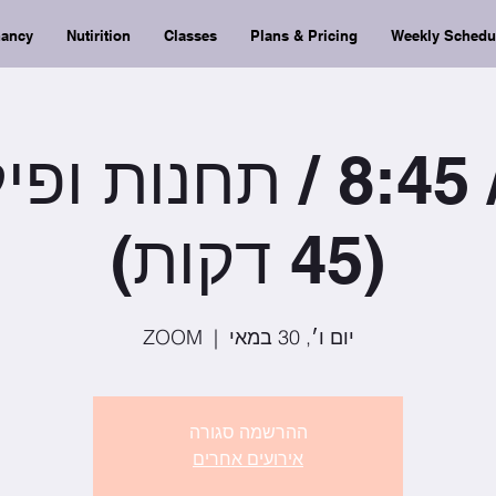
nancy
Nutirition
Classes
Plans & Pricing
Weekly Schedu
יום ו׳ / 8:45 / תחנו
(45 דקות)
יום ו׳, 30 במאי
  |  
ZOOM
ההרשמה סגורה
אירועים אחרים