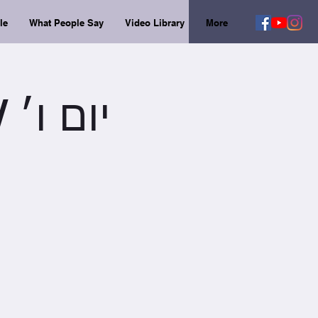
le
What People Say
Video Library
More