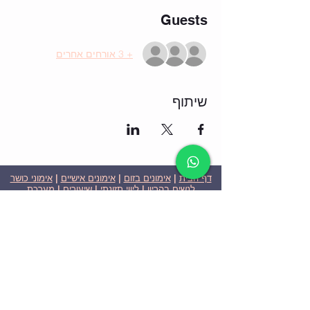
Guests
+ 3 אורחים אחרים
שיתוף
דף הבית
|
אימונים בזום
|
אימונים אישיים
|
אימוני כושר
לנשים בהריון
|
ליווי תזונתי
|
שיעורים
|
מערכת
שבועית-אימונים בזום
|
תוכניות ומחירים
|
סרטוני
וידאו
|
המלצות
| צור קשר |
פרטיות
| הצהרת נגישות
ניצן הללי כהן - מאמנת כושר אישית וקבוצתית בירושלים
בעלת ניסיון בתחום משנת 2008
אימוני כושר במשקל גוף
אימוני כושר בזום