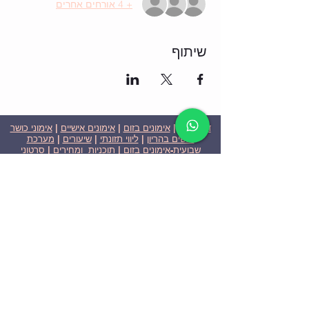
+ 4 אורחים אחרים
שיתוף
דף הבית
|
אימונים בזום
|
אימונים אישיים
|
אימוני כושר
לנשים בהריון
|
ליווי תזונתי
|
שיעורים
|
מערכת
שבועית-אימונים בזום
|
תוכניות ומחירים
|
סרטוני
וידאו
|
המלצות
| צור קשר |
פרטיות
| הצהרת נגישות
ניצן הללי כהן - מאמנת כושר אישית וקבוצתית בירושלים
בעלת ניסיון בתחום משנת 2008
אימוני כושר במשקל גוף
אימוני כושר בזום
Nitzan Halali Cohen - Personal Trainer In Jerusalem
Since 2008
Body weight workout