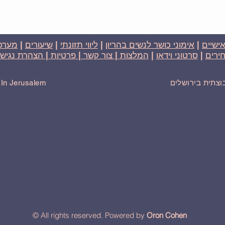
אישיים
|
אימוני כושר לנשים בהריון
|
ליווי תזונתי
|
שיעורים
|
מערכת
ירים
|
סרטוני וידאו
|
המלצות
| צור קשר |
פרטיות
| הצהרת נגישו
בוצתית בירושלים
r In Jerusalem
© All rights reserved. Powered by
Oron Cohen