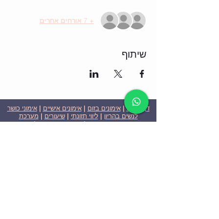
+ 7 אורחים אחרים
שיתוף
דף הבית
|
אימונים בזום
|
אימונים אישיים
|
אימוני כושר
לנשים בהריון
|
ליווי תזונתי
|
שיעורים
|
מערכת
שבועית-אימונים בזום
|
תוכניות ומחירים
|
סרטוני
וידאו
|
המלצות
| צור קשר |
פרטיות
| הצהרת נגישות
ניצן הללי כהן - מאמנת כושר אישית וקבוצתית בירושלים
בעלת ניסיון בתחום משנת 2008
אימוני כושר במשקל גוף
אימוני כושר בזום
Nitzan Halali Cohen - Personal Trainer In Jerusalem