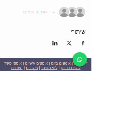
+ 1 אורחים אחרים
שיתוף
דף הבית
|
אימונים בזום
|
אימונים אישיים
|
אימוני כושר
לנשים בהריון
|
ליווי תזונתי
|
שיעורים
|
מערכת
שבועית-אימונים בזום
|
תוכניות ומחירים
|
סרטוני
וידאו
|
המלצות
| צור קשר |
פרטיות
| הצהרת נגישות
ניצן הללי כהן - מאמנת כושר אישית וקבוצתית בירושלים
בעלת ניסיון בתחום משנת 2008
אימוני כושר במשקל גוף
אימוני כושר בזום
Nitzan Halali Cohen - Personal Trainer In Jerusalem