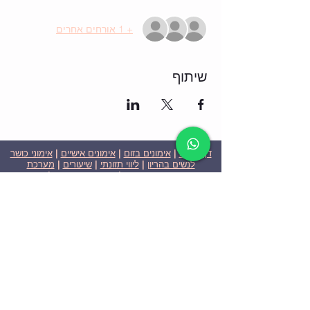
+ 1 אורחים אחרים
שיתוף
דף הבית
|
אימונים בזום
|
אימונים אישיים
|
אימוני כושר
לנשים בהריון
|
ליווי תזונתי
|
שיעורים
|
מערכת
שבועית-אימונים בזום
|
תוכניות ומחירים
|
סרטוני
וידאו
|
המלצות
| צור קשר |
פרטיות
| הצהרת נגישות
ניצן הללי כהן - מאמנת כושר אישית וקבוצתית בירושלים
בעלת ניסיון בתחום משנת 2008
אימוני כושר במשקל גוף
אימוני כושר בזום
Nitzan Halali Cohen - Personal Trainer In Jerusalem